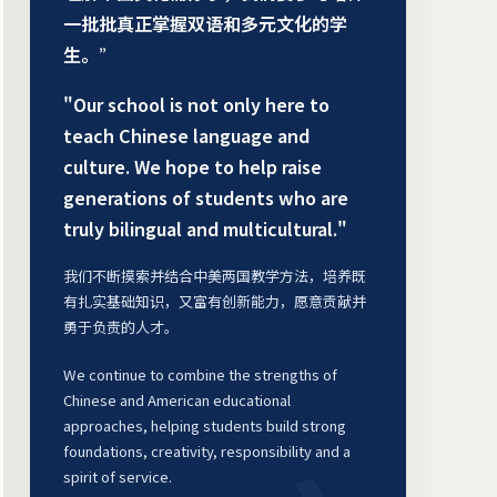
一批批真正掌握双语和多元文化的学
生。”
"Our school is not only here to
teach Chinese language and
culture. We hope to help raise
generations of students who are
truly bilingual and multicultural."
我们不断摸索并结合中美两国教学方法，培养既
有扎实基础知识，又富有创新能力，愿意贡献并
勇于负责的人才。
We continue to combine the strengths of
Chinese and American educational
approaches, helping students build strong
foundations, creativity, responsibility and a
spirit of service.